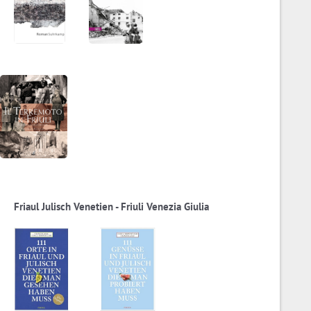
Friaul Julisch Venetien - Friuli Venezia Giulia