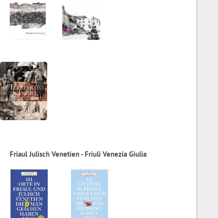
Friaul Julisch Venetien - Friuli Venezia Giulia