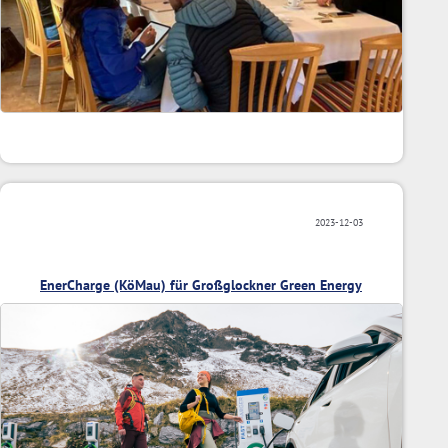
2023-12-03
EnerCharge (KöMau) für Großglockner Green Energy