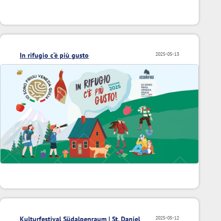
In rifugio c‘è più gusto
2025-05-13
Kulturfestival Südalpenraum | St. Daniel
2025-05-12