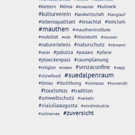
#klettern
#klima
#kulinarik
#kraeuter
#kulturverein
#landwirtschaft
#langlauf
#lebensqualitaet
#lesachtal
#loncium
#mauthen
#mautheninstitute
#museum
#mobilität
#mussen
#mtb
#naturschutz
#naturerlebnis
#obmann
#paluzza
#oeav
#pfarre
#paularo
#ploeckenpass
#raumplanung
#senzaconfine
#religion
#sepp
#risiken
#suedalpenraum
#slowfood
#timau
#tischlbong
#tolmezzo
#tourenski
#tourismus
#tradition
#umweltschutz
#verkehr
#viaiuliaaugusta
#windindustrie
#zuversicht
#zollnersee