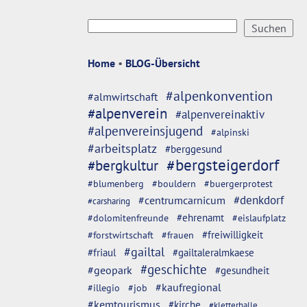
Home
•
BLOG-Übersicht
#alpenkonvention
#almwirtschaft
#alpenverein
#alpenvereinaktiv
#alpenvereinsjugend
#alpinski
#arbeitsplatz
#berggesund
#bergsteigerdorf
#bergkultur
#blumenberg
#bouldern
#buergerprotest
#denkdorf
#centrumcarnicum
#carsharing
#dolomitenfreunde
#ehrenamt
#eislaufplatz
#freiwilligkeit
#forstwirtschaft
#frauen
#gailtal
#friaul
#gailtaleralmkaese
#geschichte
#geopark
#gesundheit
#kaufregional
#illegio
#job
#kemtourismus
#kirche
#kletterhalle