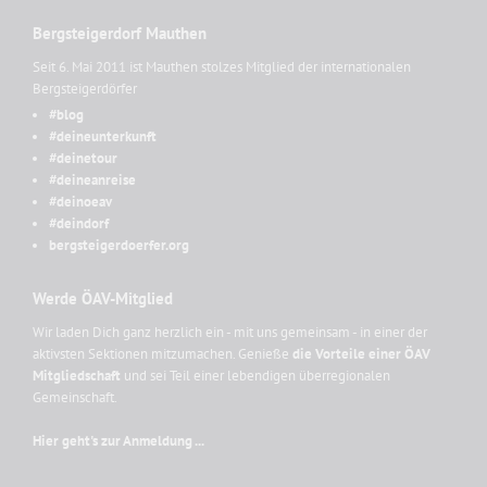
Bergsteigerdorf Mauthen
Seit 6. Mai 2011 ist Mauthen stolzes Mitglied der internationalen
Bergsteigerdörfer
#blog
#deineunterkunft
#deinetour
#deineanreise
#deinoeav
#deindorf
bergsteigerdoerfer.org
Werde ÖAV-Mitglied
Wir laden Dich ganz herzlich ein - mit uns gemeinsam - in einer der
aktivsten Sektionen mitzumachen. Genieße
die Vorteile einer ÖAV
Mitgliedschaft
und sei Teil einer lebendigen überregionalen
Gemeinschaft.
Hier geht's zur Anmeldung ...