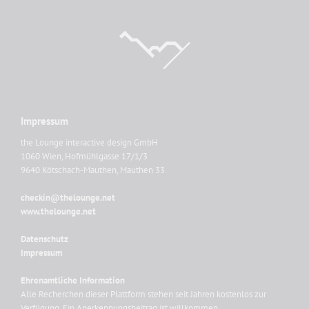
Impressum
the Lounge interactive design GmbH
1060 Wien, Hofmühlgasse 17/1/3
9640 Kötschach-Mauthen, Mauthen 33
checkin@thelounge.net
www.thelounge.net
Datenschutz
Impressum
Ehrenamtliche Information
Alle Recherchen dieser Plattform stehen seit Jahren kostenlos zur
Verfügung. Ein Anerkennungsbeitrag ist willkommen.