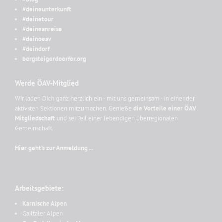
#deineunterkunft
#deinetour
#deineanreise
#deinoeav
#deindorf
bergsteigerdoerfer.org
Werde ÖAV-Mitglied
Wir laden Dich ganz herzlich ein - mit uns gemeinsam - in einer der
aktivsten Sektionen mitzumachen. Genieße
die Vorteile einer ÖAV
Mitgliedschaft
und sei Teil einer lebendigen überregionalen
Gemeinschaft.
Hier geht's zur Anmeldung ...
Arbeitsgebiete:
Karnische Alpen
Gailtaler Alpen