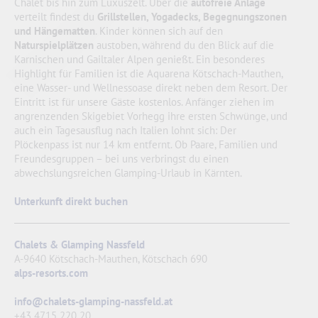
Chalet bis hin zum Luxuszelt. Über die
autofreie Anlage
verteilt findest du
Grillstellen, Yogadecks, Begegnungszonen
und Hängematten
. Kinder können sich auf den
Naturspielplätzen
austoben, während du den Blick auf die
Karnischen und Gailtaler Alpen genießt. Ein besonderes
Highlight für Familien ist die Aquarena Kötschach-Mauthen,
eine Wasser- und Wellnessoase direkt neben dem Resort. Der
Eintritt ist für unsere Gäste kostenlos. Anfänger ziehen im
angrenzenden Skigebiet Vorhegg ihre ersten Schwünge, und
auch ein Tagesausflug nach Italien lohnt sich: Der
Plöckenpass ist nur 14 km entfernt. Ob Paare, Familien und
Freundesgruppen – bei uns verbringst du einen
abwechslungsreichen Glamping-Urlaub in Kärnten.
Unterkunft direkt buchen
Chalets & Glamping Nassfeld
A-9640 Kötschach-Mauthen, Kötschach 690
alps-resorts.com
info@chalets-glamping-nassfeld.at
+43 4715 220 20