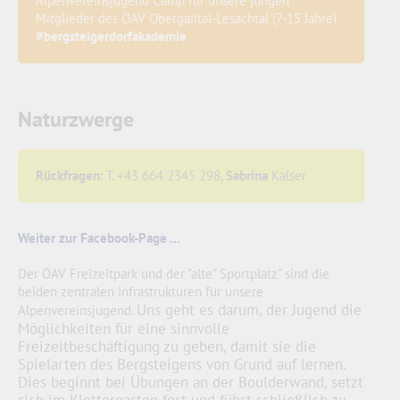
Alpenvereinsjugend Camp für unsere jungen
Mitglieder des ÖAV Obergailtal-Lesachtal (7-15 Jahre)
#bergsteigerdorfakademie
Naturzwerge
Rückfragen
: T. +43 664 2345 298,
Sabrina
Kalser
Weiter zur Facebook-Page ...
Der ÖAV Freizeitpark und der "alte" Sportplatz" sind die
beiden zentralen Infrastrukturen für unsere
Uns geht es darum, der Jugend die
Alpenvereinsjugend.
Möglichkeiten für eine sinnvolle
Freizeitbeschäftigung zu geben, damit sie die
Spielarten des Bergsteigens von Grund auf lernen.
Dies beginnt bei Übungen an der Boulderwand, setzt
sich im Klettergarten fort und führt schließlich zu