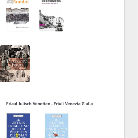
Friaul Julisch Venetien - Friuli Venezia Giulia