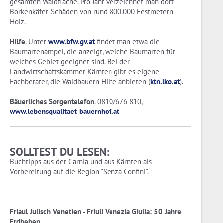
gesamten Waldfläche. Pro Jahr verzeichnet man dort
Borkenkäfer-Schäden von rund 800.000 Festmetern
Holz.
Hilfe
. Unter
www.bfw.gv.at
findet man etwa die
Baumartenampel, die anzeigt, welche Baumarten für
welches Gebiet geeignet sind. Bei der
Landwirtschaftskammer Kärnten gibt es eigene
Fachberater, die Waldbauern Hilfe anbieten (
ktn.lko.at
).
Bäuerliches Sorgentelefon
. 0810/676 810,
www.lebensqualitaet-bauernhof.at
SOLLTEST DU LESEN:
Buchtipps aus der Carnia und aus Kärnten als
Vorbereitung auf die Region "Senza Confini".
Friaul Julisch Venetien - Friuli Venezia Giulia: 50 Jahre
Erdbeben