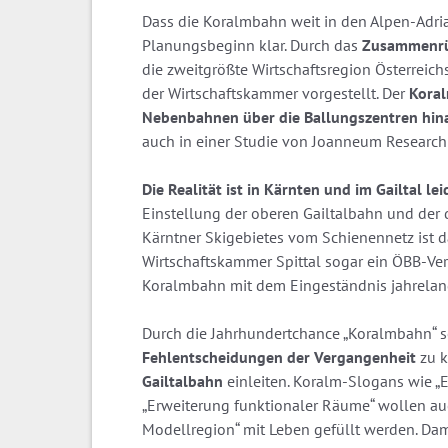
Dass die Koralmbahn weit in den Alpen-Adri
Planungsbeginn klar. Durch das
Zusammenrüc
die zweitgrößte Wirtschaftsregion Österreichs
der Wirtschaftskammer vorgestellt. Der
Kora
Nebenbahnen über die Ballungszentren hin
auch in einer Studie von Joanneum Research
Die Realität ist in Kärnten und im Gailtal le
Einstellung der oberen Gailtalbahn und de
Kärntner Skigebietes vom Schienennetz ist das
Wirtschaftskammer Spittal sogar ein ÖBB-Vert
Koralmbahn mit dem Eingeständnis jahrelang
Durch die Jahrhundertchance „Koralmbahn“ so
Fehlentscheidungen der Vergangenheit
zu k
Gailtalbahn
einleiten. Koralm-Slogans wie „
„Erweiterung funktionaler Räume“ wollen auc
Modellregion“ mit Leben gefüllt werden. Da