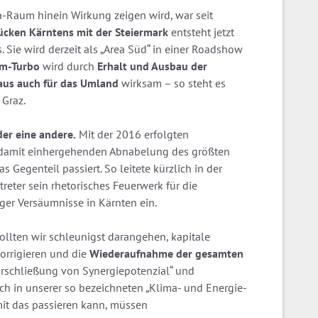
a-Raum hinein Wirkung zeigen wird, war seit
ken Kärntens mit der Steiermark
entsteht jetzt
. Sie wird derzeit als „Area Süd“ in einer Roadshow
lm-Turbo
wird durch
Erhalt und Ausbau der
aus auch für das Umland
wirksam – so steht es
 Graz.
ider eine andere.
Mit der 2016 erfolgten
r damit einhergehenden Abnabelung des größten
 Gegenteil passiert. So leitete kürzlich in der
reter sein rhetorisches Feuerwerk für die
er Versäumnisse in Kärnten ein.
llten wir schleunigst darangehen, kapitale
orrigieren und die
Wiederaufnahme der gesamten
Erschließung von Synergiepotenzial“ und
h in unserer so bezeichneten „Klima- und Energie-
mit das passieren kann, müssen