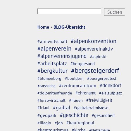
Home
•
BLOG-Übersicht
#alpenkonvention
#almwirtschaft
#alpenverein
#alpenvereinaktiv
#alpenvereinsjugend
#alpinski
#arbeitsplatz
#berggesund
#bergsteigerdorf
#bergkultur
#blumenberg
#bouldern
#buergerprotest
#denkdorf
#centrumcarnicum
#carsharing
#dolomitenfreunde
#ehrenamt
#eislaufplatz
#freiwilligkeit
#forstwirtschaft
#frauen
#gailtal
#friaul
#gailtaleralmkaese
#geschichte
#geopark
#gesundheit
#kaufregional
#illegio
#job
#kemtourismus
#kirche
#kletterhalle