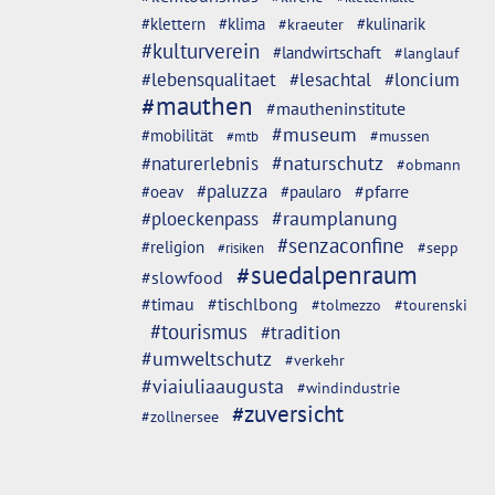
#klettern
#klima
#kulinarik
#kraeuter
#kulturverein
#landwirtschaft
#langlauf
#lebensqualitaet
#lesachtal
#loncium
#mauthen
#mautheninstitute
#museum
#mobilität
#mussen
#mtb
#naturschutz
#naturerlebnis
#obmann
#paluzza
#oeav
#pfarre
#paularo
#ploeckenpass
#raumplanung
#senzaconfine
#religion
#sepp
#risiken
#suedalpenraum
#slowfood
#timau
#tischlbong
#tolmezzo
#tourenski
#tourismus
#tradition
#umweltschutz
#verkehr
#viaiuliaaugusta
#windindustrie
#zuversicht
#zollnersee