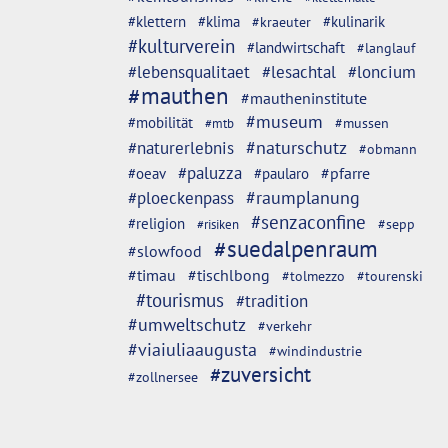
#klettern
#klima
#kulinarik
#kraeuter
#kulturverein
#landwirtschaft
#langlauf
#lebensqualitaet
#lesachtal
#loncium
#mauthen
#mautheninstitute
#museum
#mobilität
#mussen
#mtb
#naturschutz
#naturerlebnis
#obmann
#paluzza
#oeav
#pfarre
#paularo
#ploeckenpass
#raumplanung
#senzaconfine
#religion
#sepp
#risiken
#suedalpenraum
#slowfood
#timau
#tischlbong
#tolmezzo
#tourenski
#tourismus
#tradition
#umweltschutz
#verkehr
#viaiuliaaugusta
#windindustrie
#zuversicht
#zollnersee