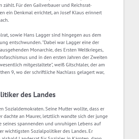
 zählt. Für den Gailverbauer und Reichsrat-
 ein Denkmal errichtet, an Josef Klaus erinnert
ach.
nalrat, sowie Hans Lagger sind hingegen aus dem
ung entschwunden. "Dabei war Lagger eine der
 ausgehenden Monarchie, des Ersten Weltkrieges,
trofaschismus und in den ersten Jahren der Zweiten
wesentlich mitgestaltete", weiß Gitschtaler, der am
en 9, wo der schriftliche Nachlass gelagert war,
litiker des Landes
 Sozialdemokraten. Seine Mutter wollte, dass er
r dachte an Maurer, letztlich wandte sich der junge
e seines spannenden und unruhigen Lebens auf
 wichtigsten Sozialpolitiker des Landes. Er
alsbald Landesrat für Soziales in Kärnten, dann