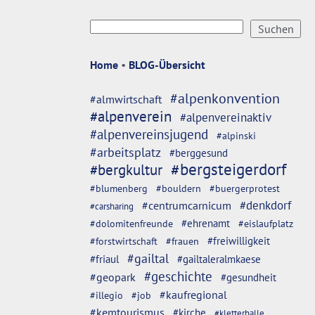
Home
•
BLOG-Übersicht
#alpenkonvention
#almwirtschaft
#alpenverein
#alpenvereinaktiv
#alpenvereinsjugend
#alpinski
#arbeitsplatz
#berggesund
#bergsteigerdorf
#bergkultur
#blumenberg
#bouldern
#buergerprotest
#denkdorf
#centrumcarnicum
#carsharing
#dolomitenfreunde
#ehrenamt
#eislaufplatz
#freiwilligkeit
#forstwirtschaft
#frauen
#gailtal
#friaul
#gailtaleralmkaese
#geschichte
#geopark
#gesundheit
#kaufregional
#illegio
#job
#kemtourismus
#kirche
#kletterhalle