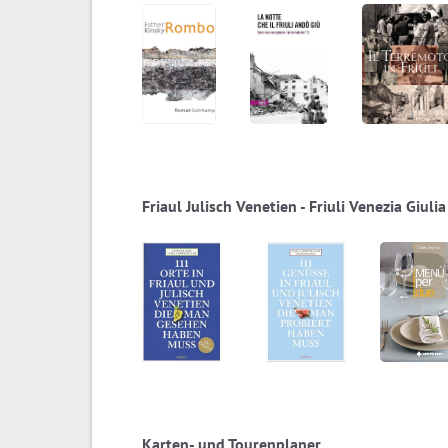
Friaul Julisch Venetien - Friuli Venezia Giulia
Karten- und Tourenplaner