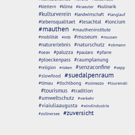
#klettern
#klima
#kulinarik
#kraeuter
#kulturverein
#landwirtschaft
#langlauf
#lebensqualitaet
#lesachtal
#loncium
#mauthen
#mautheninstitute
#museum
#mobilität
#mussen
#mtb
#naturschutz
#naturerlebnis
#obmann
#paluzza
#oeav
#pfarre
#paularo
#ploeckenpass
#raumplanung
#senzaconfine
#religion
#sepp
#risiken
#suedalpenraum
#slowfood
#timau
#tischlbong
#tolmezzo
#tourenski
#tourismus
#tradition
#umweltschutz
#verkehr
#viaiuliaaugusta
#windindustrie
#zuversicht
#zollnersee