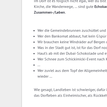
Im Dorf ist es folglich nicht egal, wer du bis
Kirche, die Wanderwege, … sind gute
Echokam
Zusammen-/Leben
.
Wer die Gemeindebrunnen zuschüttet und "ren
Wer den Bankomat abbaut, hat kein G'spür
Wir brauchen keine Windräder auf Bergen
Was in der Stadt gut ist, ist für das Dorf n
Haut's ab mit der Dubai-Schokolade und ess
Wer Schnee zum Schickimicki-Event nach Kl
...
Wer zuviel aus dem Topf der Allgemeinhei
wieder ...
Wie gesagt, Landleben ist schwieriger, dafür 
das Dorfleben als Einheimischer, als Rückkeh