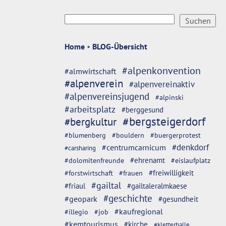
Home
•
BLOG-Übersicht
#alpenkonvention
#almwirtschaft
#alpenverein
#alpenvereinaktiv
#alpenvereinsjugend
#alpinski
#arbeitsplatz
#berggesund
#bergsteigerdorf
#bergkultur
#blumenberg
#bouldern
#buergerprotest
#denkdorf
#centrumcarnicum
#carsharing
#dolomitenfreunde
#ehrenamt
#eislaufplatz
#freiwilligkeit
#forstwirtschaft
#frauen
#gailtal
#friaul
#gailtaleralmkaese
#geschichte
#geopark
#gesundheit
#kaufregional
#illegio
#job
#kemtourismus
#kirche
#kletterhalle