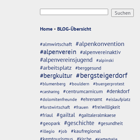
Home
•
BLOG-Übersicht
#alpenkonvention
#almwirtschaft
#alpenverein
#alpenvereinaktiv
#alpenvereinsjugend
#alpinski
#arbeitsplatz
#berggesund
#bergsteigerdorf
#bergkultur
#blumenberg
#bouldern
#buergerprotest
#denkdorf
#centrumcarnicum
#carsharing
#dolomitenfreunde
#ehrenamt
#eislaufplatz
#freiwilligkeit
#forstwirtschaft
#frauen
#gailtal
#friaul
#gailtaleralmkaese
#geschichte
#geopark
#gesundheit
#kaufregional
#illegio
#job
#kemtourismus
#kirche
#kletterhalle