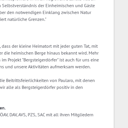
n Selbst­verständnis der Ein­heimischen und Gäste
über den not­­wendigen Ein­klang zwischen Natur
t natür­liche Grenzen."
, dass der kleine Heimatort mit jeder guten Tat, mit
ber die heimischen Berge hinaus bekannt wird. Mehr
 im Projekt "Bergsteigerdörfer" ist auch für uns eine
ns und unsere Aktivitäten aufmerksam werden.
e Beitrittsfeierlichkeiten von Paularo, mit denen
ir alle als Bergsteigerdörfer positiv in den
en.
AV, DAV, AVS, PZS, SAC mit all ihren Mitgliedern