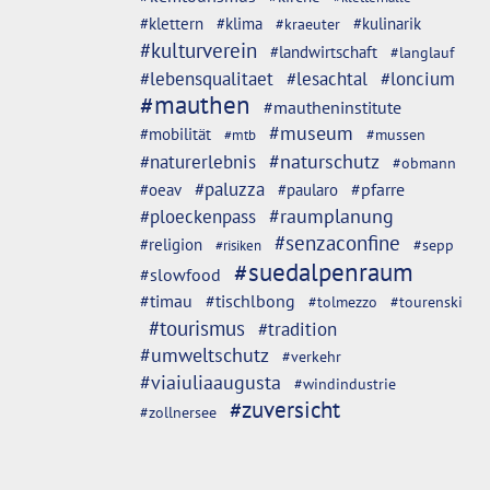
#klettern
#klima
#kulinarik
#kraeuter
#kulturverein
#landwirtschaft
#langlauf
#lebensqualitaet
#lesachtal
#loncium
#mauthen
#mautheninstitute
#museum
#mobilität
#mussen
#mtb
#naturschutz
#naturerlebnis
#obmann
#paluzza
#oeav
#pfarre
#paularo
#ploeckenpass
#raumplanung
#senzaconfine
#religion
#sepp
#risiken
#suedalpenraum
#slowfood
#timau
#tischlbong
#tolmezzo
#tourenski
#tourismus
#tradition
#umweltschutz
#verkehr
#viaiuliaaugusta
#windindustrie
#zuversicht
#zollnersee