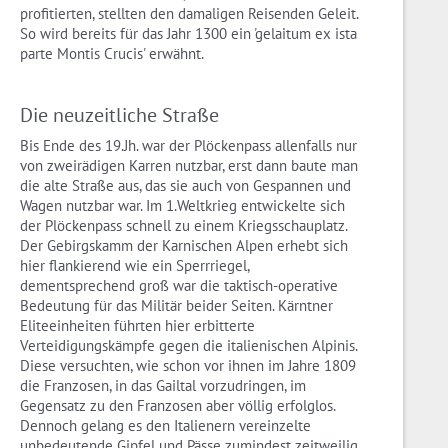
profitierten, stellten den damaligen Reisenden Geleit.
So wird bereits für das Jahr 1300 ein 'gelaitum ex ista
parte Montis Crucis' erwähnt.
Die neuzeitliche Straße
Bis Ende des 19.Jh. war der Plöckenpass allenfalls nur
von zweirädigen Karren nutzbar, erst dann baute man
die alte Straße aus, das sie auch von Gespannen und
Wagen nutzbar war. Im 1.Weltkrieg entwickelte sich
der Plöckenpass schnell zu einem Kriegsschauplatz.
Der Gebirgskamm der Karnischen Alpen erhebt sich
hier flankierend wie ein Sperrriegel,
dementsprechend groß war die taktisch-operative
Bedeutung für das Militär beider Seiten. Kärntner
Eliteeinheiten führten hier erbitterte
Verteidigungskämpfe gegen die italienischen Alpinis.
Diese versuchten, wie schon vor ihnen im Jahre 1809
die Franzosen, in das Gailtal vorzudringen, im
Gegensatz zu den Franzosen aber völlig erfolglos.
Dennoch gelang es den Italienern vereinzelte
unbedeutende Gipfel und Pässe zumindest zeitweilig