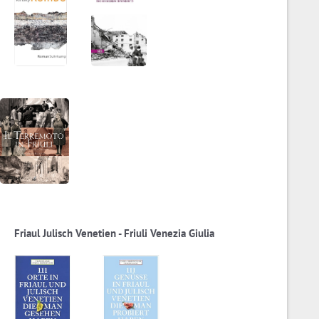
Friaul Julisch Venetien - Friuli Venezia Giulia