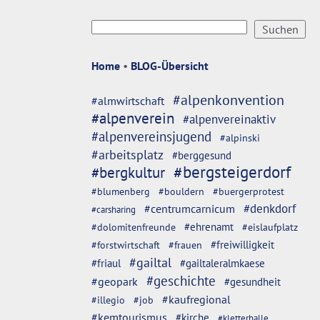
Home
•
BLOG-Übersicht
#alpenkonvention
#almwirtschaft
#alpenverein
#alpenvereinaktiv
#alpenvereinsjugend
#alpinski
#arbeitsplatz
#berggesund
#bergsteigerdorf
#bergkultur
#blumenberg
#bouldern
#buergerprotest
#denkdorf
#centrumcarnicum
#carsharing
#dolomitenfreunde
#ehrenamt
#eislaufplatz
#freiwilligkeit
#forstwirtschaft
#frauen
#gailtal
#friaul
#gailtaleralmkaese
#geschichte
#geopark
#gesundheit
#kaufregional
#illegio
#job
#kemtourismus
#kirche
#kletterhalle