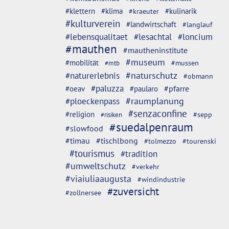
#klettern
#klima
#kulinarik
#kraeuter
#kulturverein
#landwirtschaft
#langlauf
#lebensqualitaet
#lesachtal
#loncium
#mauthen
#mautheninstitute
#museum
#mobilität
#mussen
#mtb
#naturschutz
#naturerlebnis
#obmann
#paluzza
#oeav
#pfarre
#paularo
#ploeckenpass
#raumplanung
#senzaconfine
#religion
#sepp
#risiken
#suedalpenraum
#slowfood
#timau
#tischlbong
#tolmezzo
#tourenski
#tourismus
#tradition
#umweltschutz
#verkehr
#viaiuliaaugusta
#windindustrie
#zuversicht
#zollnersee