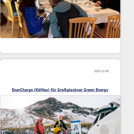
2023-12-03
EnerCharge (KöMau) für Großglockner Green Energy