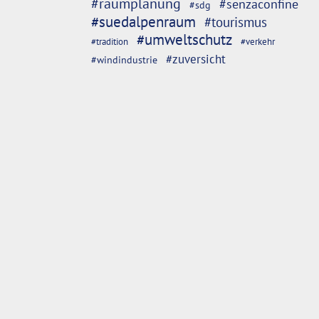
#raumplanung
#senzaconfine
#sdg
#suedalpenraum
#tourismus
#umweltschutz
#tradition
#verkehr
#zuversicht
#windindustrie