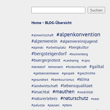
Home
•
BLOG-Übersicht
#alpenkonvention
#almwirtschaft
#alpenverein
#alpenvereinsjugend
#bergkultur
#arbeitsplatz
#alpinski
#bergsteigerdorf
#blumenberg
#buergerprotest
#carsharing
#cipra
#gailtal
#denkdorf
#ehrenamt
#forstwirtschaft
#geschichte
#gailtaleralmkaese
#geopark
#klima
#kemtourismus
#gesundheit
#lebensqualitaet
#landwirtschaft
#mauthen
#lesachtal
#mobilität
#naturschutz
#naturerlebnis
#oeav
#paluzza
#paularo
#pfarre