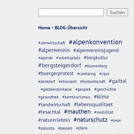
Home
•
BLOG-Übersicht
#alpenkonvention
#almwirtschaft
#alpenverein
#alpenvereinsjugend
#bergkultur
#arbeitsplatz
#alpinski
#bergsteigerdorf
#blumenberg
#buergerprotest
#carsharing
#cipra
#gailtal
#denkdorf
#ehrenamt
#forstwirtschaft
#geschichte
#gailtaleralmkaese
#geopark
#klima
#kemtourismus
#gesundheit
#lebensqualitaet
#landwirtschaft
#mauthen
#lesachtal
#mobilität
#naturschutz
#naturerlebnis
#oeav
#paluzza
#paularo
#pfarre