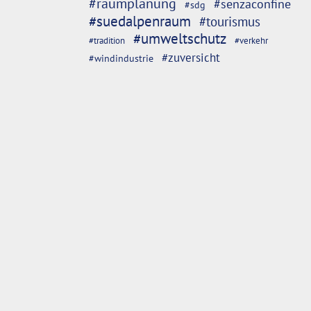
#raumplanung
#senzaconfine
#sdg
#suedalpenraum
#tourismus
#umweltschutz
#tradition
#verkehr
#zuversicht
#windindustrie