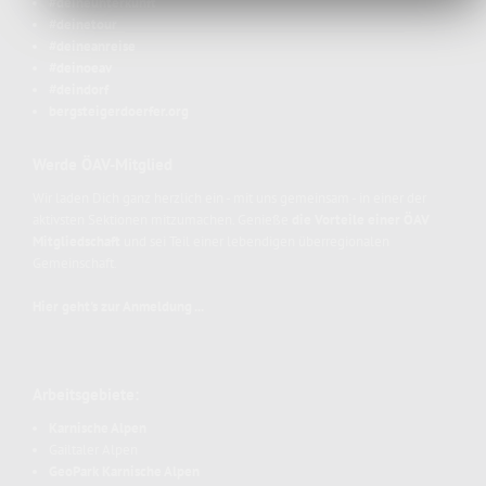
#deineunterkunft
#deinetour
#deineanreise
#deinoeav
#deindorf
bergsteigerdoerfer.org
Werde ÖAV-Mitglied
Wir laden Dich ganz herzlich ein - mit uns gemeinsam - in einer der
aktivsten Sektionen mitzumachen. Genieße
die Vorteile einer ÖAV
Mitgliedschaft
und sei Teil einer lebendigen überregionalen
Gemeinschaft.
Hier geht's zur Anmeldung ...
Arbeitsgebiete:
Karnische Alpen
Gailtaler Alpen
GeoPark Karnische Alpen