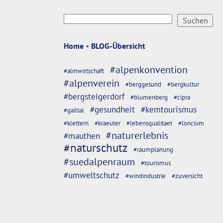
Home
•
BLOG-Übersicht
#alpenkonvention
#almwirtschaft
#alpenverein
#berggesund
#bergkultur
#bergsteigerdorf
#blumenberg
#cipra
#gesundheit
#kemtourismus
#gailtal
#klettern
#kraeuter
#lebensqualitaet
#loncium
#naturerlebnis
#mauthen
#naturschutz
#raumplanung
#suedalpenraum
#tourismus
#umweltschutz
#windindustrie
#zuversicht