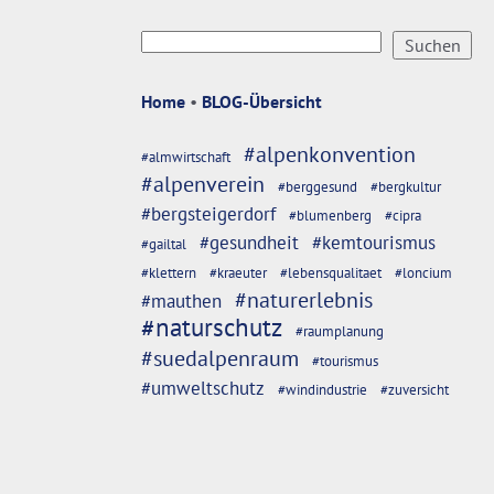
Home
•
BLOG-Übersicht
#alpenkonvention
#almwirtschaft
#alpenverein
#berggesund
#bergkultur
#bergsteigerdorf
#blumenberg
#cipra
#gesundheit
#kemtourismus
#gailtal
#klettern
#kraeuter
#lebensqualitaet
#loncium
#naturerlebnis
#mauthen
#naturschutz
#raumplanung
#suedalpenraum
#tourismus
#umweltschutz
#windindustrie
#zuversicht