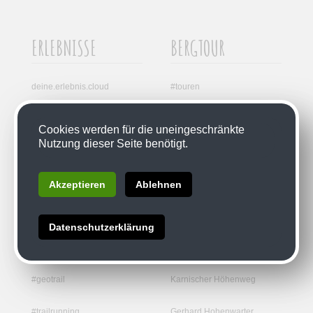
ERLEBNISSE
BERGTOUR
deine.erlebnis.cloud
#touren
#waldbad
Tallagen | Wanderungen
Cookies werden für die uneingeschränkte
Nutzung dieser Seite benötigt.
#geopark
Mittellagen | Wanderungen
#mtb
Hochgebirge | Bergtouren
Akzeptieren
Ablehnen
#draisine
Zollnerseehütte
Datenschutzerklärung
#slowfoodtravel
Wolayer See
#geotrail
Karnischer Höhenweg
#trailrunning
Gerhard Hohenwarter,