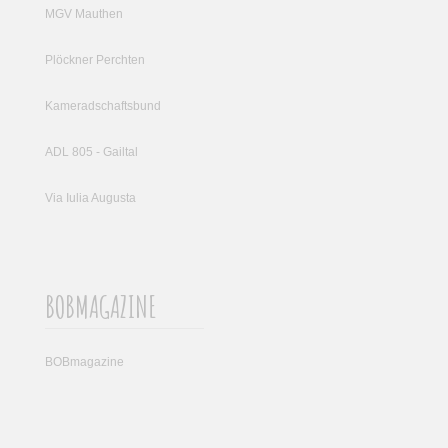
MGV Mauthen
Plöckner Perchten
Kameradschaftsbund
ADL 805 - Gailtal
Via Iulia Augusta
BOBMAGAZINE
BOBmagazine