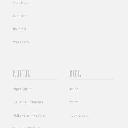
#stocksport
#kle:sch
#almtaxi
#bouldern
KULTUR
BLOG
Alpin:Kultur
#blog
50 Jahre Erdbeben
#dorf
Kulturverein Mauthen
#doktorberg