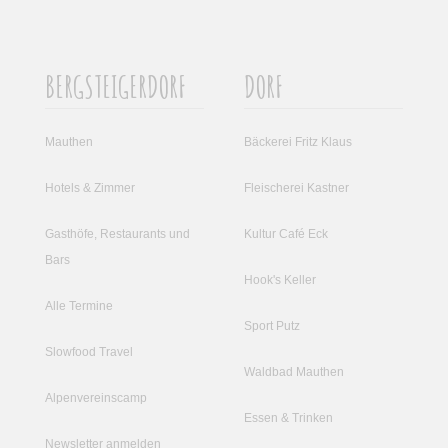
BERGSTEIGERDORF
DORF
Mauthen
Bäckerei Fritz Klaus
Hotels & Zimmer
Fleischerei Kastner
Gasthöfe, Restaurants und
Kultur Café Eck
Bars
Hook's Keller
Alle Termine
Sport Putz
Slowfood Travel
Waldbad Mauthen
Alpenvereinscamp
Essen & Trinken
Newsletter anmelden