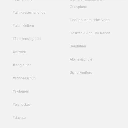
Geosphere
#almkaesechallenge
GeoPark Karnische Alpen
#alpinklettern
Desktop & App | AV Karten
#familienskigebiet
Bergführer
#eiswelt
Alpinskischule
#langlaufen
SicherAmBerg
#schneeschuh
#skitouren
#eishockey
#dayspa