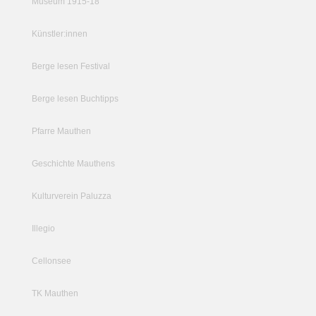
Museum 1915-18
Künstler:innen
Berge lesen Festival
Berge lesen Buchtipps
Pfarre Mauthen
Geschichte Mauthens
Kulturverein Paluzza
Illegio
Cellonsee
TK Mauthen