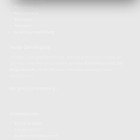
#deineunterkunft
#deinetour
#deineanreise
#deinoeav
#deindorf
bergsteigerdoerfer.org
Werde ÖAV-Mitglied
Wir laden Dich ganz herzlich ein - mit uns gemeinsam - in einer der
aktivsten Sektionen mitzumachen. Genieße
die Vorteile einer ÖAV
Mitgliedschaft
und sei Teil einer lebendigen überregionalen
Gemeinschaft.
Hier geht's zur Anmeldung ...
Arbeitsgebiete:
Karnische Alpen
Gailtaler Alpen
GeoPark Karnische Alpen