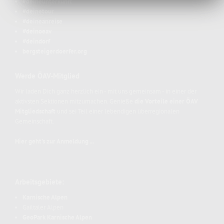
#deineunterkunft
#deinetour
#deineanreise
#deinoeav
#deindorf
bergsteigerdoerfer.org
Werde ÖAV-Mitglied
Wir laden Dich ganz herzlich ein - mit uns gemeinsam - in einer der
aktivsten Sektionen mitzumachen. Genieße
die Vorteile einer ÖAV
Mitgliedschaft
und sei Teil einer lebendigen überregionalen
Gemeinschaft.
Hier geht's zur Anmeldung ...
Arbeitsgebiete:
Karnische Alpen
Gailtaler Alpen
GeoPark Karnische Alpen