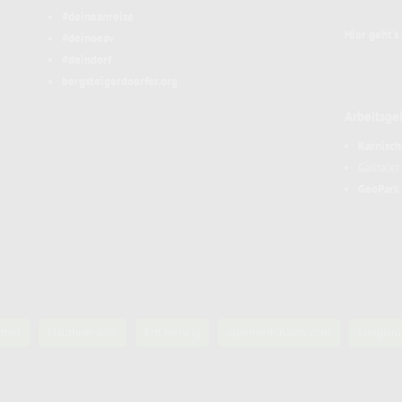
#deineanreise
Hier geht's
#deinoeav
#deindorf
bergsteigerdoerfer.org
Arbeitsge
Karnisch
Gailtale
GeoPark 
mmer
Mauthner Alm
Ertl Herwig
alpenvereinaktiv.com
Lungiarü