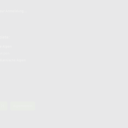
 zur Anmeldung ...
biete:
e Alpen
r Alpen
Karnische Alpen
 21
Alpenverein