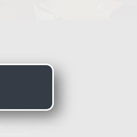
V-Mitglied
ich ganz herzlich ein - mit uns
 in einer der aktivsten Sektionen
en. Genieße
die Vorteile einer ÖAV
aft
und sei Teil einer lebendigen
alen Gemeinschaft.