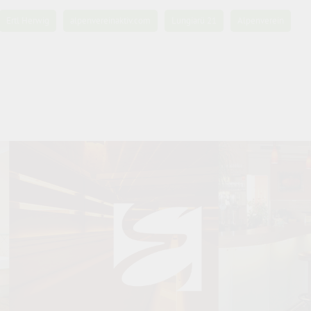
Ertl Herwig
alpenvereinaktiv.com
Lungiarü 21
Alpenverein